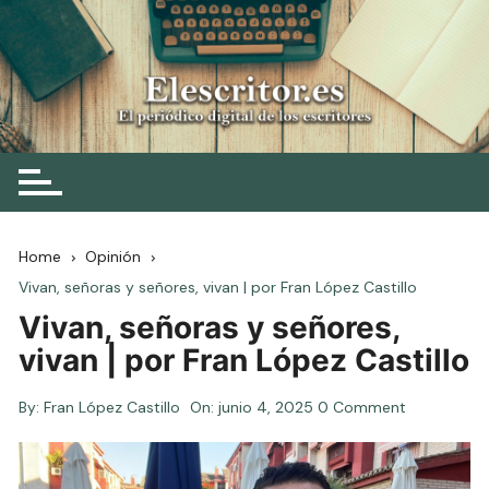
Skip
to
content
Elescritor.es
El periódico digital de los escritores
Home
Opinión
Vivan, señoras y señores, vivan | por Fran López Castillo
Vivan, señoras y señores,
vivan | por Fran López Castillo
By:
Fran López Castillo
On:
junio 4, 2025
0 Comment