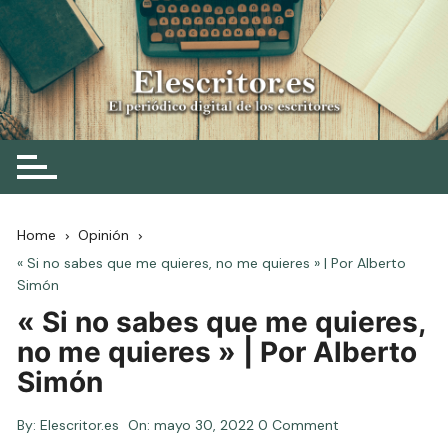
Skip
to
content
Elescritor.es
El periódico digital de los escritores
Home
Opinión
« Si no sabes que me quieres, no me quieres » | Por Alberto
Simón
« Si no sabes que me quieres,
no me quieres » | Por Alberto
Simón
By:
Elescritor.es
On:
mayo 30, 2022
0 Comment