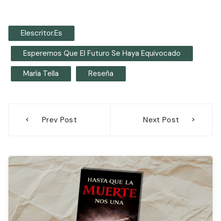
Elescritor.es
Esperemos Que El Futuro Se Haya Equivocado
María Tella
Reseña
Navegación
Prev Post
Next Post
de
entradas