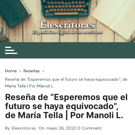
Skip
to
content
Elescritor.es
El periódico digital de los escritores
Home
Reseñas
Reseña de “Esperemos que el futuro se haya equivocado”, de
María Tella | Por Manoli L.
Reseña de “Esperemos que el
futuro se haya equivocado”,
de María Tella | Por Manoli L.
By:
Elescritor.es
On:
mayo 26, 2022
0 Comment