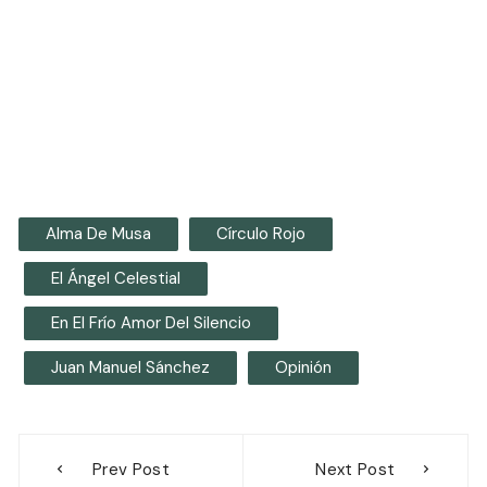
Alma De Musa
Círculo Rojo
El Ángel Celestial
En El Frío Amor Del Silencio
Juan Manuel Sánchez
Opinión
Navegación
Prev Post
Next Post
de