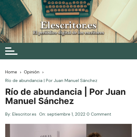
Skip
to
content
Elescritor.es
El periódico digital de los escritores
Home
Opinión
Río de abundancia | Por Juan Manuel Sánchez
Río de abundancia | Por Juan
Manuel Sánchez
By:
Elescritor.es
On:
septiembre 1, 2022
0 Comment