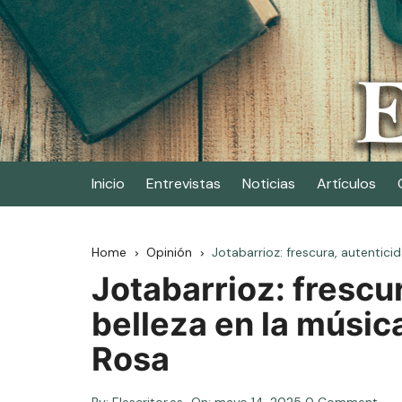
Skip
to
content
Elescritor.es
El periódico digital de los escritores
Inicio
Entrevistas
Noticias
Artículos
Home
Opinión
Jotabarrioz: frescura, autentici
Jotabarrioz: frescu
belleza en la músic
Rosa