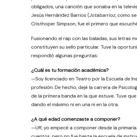
obligados, una canción que sonaba en la televis
Jesús Hernández Barrios (
Jotabarrioz
, como se
Cristhoper Simpson, fue el primero que escuch
Fusionando el rap con las baladas, sus letras m
constituyen su sello particular. Tuve la oportu
respondió algunas preguntas:
¿Cuál es tu formación académica?
—Soy licenciado en Teatro por la Escuela de In
profesión. De hecho, dejé la carrera de Psicolo
de la primera banda en la que estuve. Tuve que 
dando el máximo ni en una ni en la otra.
¿A qué edad comenzaste a componer?
—Uff, yo empecé a componer desde la primaria. 
cuentos, pero no fue hasta la escuela de inst