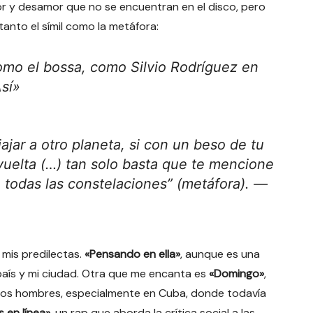
or y desamor que no se encuentran en el disco, pero
 tanto el símil como la metáfora:
omo el bossa, como Silvio Rodríguez en
Así»
ajar a otro planeta, si con un beso de tu
vuelta (…) tan solo basta que te mencione
 todas las constelaciones” (
metáfora
). —
 mis predilectas.
«Pensando en ella»
, aunque es una
país y mi ciudad. Otra que me encanta es
«Domingo»
,
 los hombres, especialmente en Cuba, donde todavía
s en línea»
, un rap que aborda la crítica social a las