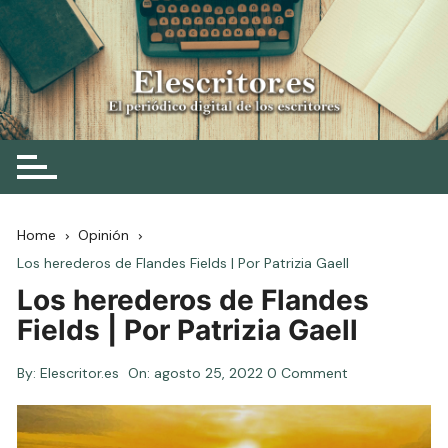
Skip
to
content
Elescritor.es
El periódico digital de los escritores
Home
Opinión
Los herederos de Flandes Fields | Por Patrizia Gaell
Los herederos de Flandes
Fields | Por Patrizia Gaell
By:
Elescritor.es
On:
agosto 25, 2022
0 Comment