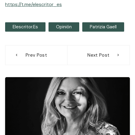
https://t.me/elescritor_es
Elescritor.es
Opinión
Patrizia Gaell
Navegación
Prev Post
Next Post
de
entradas