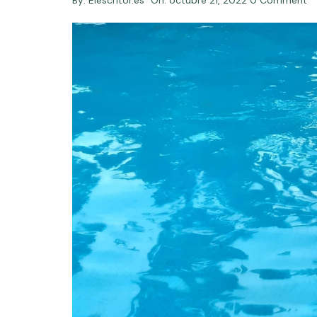
By:
Elescritor.es
On:
octubre 21, 2022
0 Comment