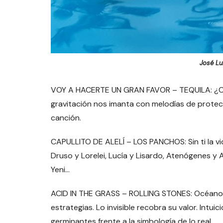
José Lu
VOY A HACERTE UN GRAN FAVOR – TEQUILA: ¿Cuá
gravitación nos imanta con melodías de protec
canción.
CAPULLITO DE ALELÍ – LOS PANCHOS: Sin ti la vi
Druso y Lorelei, Lucía y Lisardo, Atenógenes y 
Yeni…
ACID IN THE GRASS – ROLLING STONES: Océanos
estrategias. Lo invisible recobra su valor. Intu
germinantes frente a la simbología de lo real.