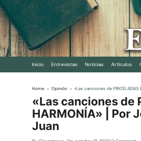
Skip
to
content
Elescritor.es
El periódico digital de los escritores
Inicio
Entrevistas
Noticias
Artículos
Home
Opinión
«Las canciones de PINCELADAS 
«Las canciones de
HARMONÍA» | Por J
Juan