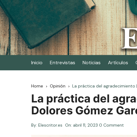
Skip
to
content
Elescritor.es
El periódico digital de los escritores
Inicio
Entrevistas
Noticias
Artículos
Home
Opinión
La práctica del agradecimiento
La práctica del agr
Dolores Gómez Gar
By:
Elescritor.es
On:
abril 11, 2023
0 Comment