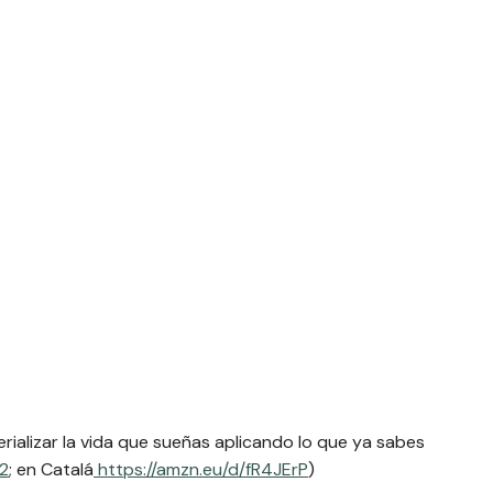
rializar la vida que sueñas aplicando lo que ya sabes
2
; en Catalá
https://amzn.eu/d/fR4JErP
)