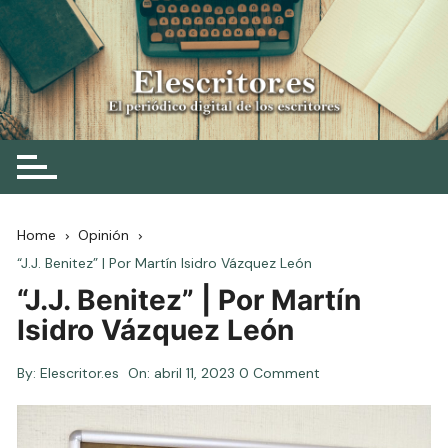
Skip
to
content
Elescritor.es
El periódico digital de los escritores
Home
Opinión
“J.J. Benitez” | Por Martín Isidro Vázquez León
“J.J. Benitez” | Por Martín
Isidro Vázquez León
By:
Elescritor.es
On:
abril 11, 2023
0 Comment