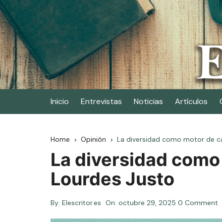
Skip
to
content
Elescritor.es
El periódico digital de los escritores
Inicio
Entrevistas
Noticias
Artículos
Home
Opinión
La diversidad como motor de c
La diversidad como
Lourdes Justo
By:
Elescritor.es
On:
octubre 29, 2025
0 Comment