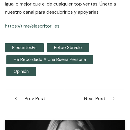
igual o mejor que el de cualquier top ventas. Únete a
nuestro canal para descubrirlos y apoyarles.
https://t.me/elescritor_es
Elescritor.es
Felipe Sérvulo
He Recordado A Una Buena Persona
Opinión
Navegación
Prev Post
Next Post
de
entradas