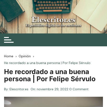
Skip
to
content
Elescritor.es
El periódico digital de los escritores
Home
Opinión
He recordado a una buena persona | Por Felipe Sérvulo
He recordado a una buena
persona | Por Felipe Sérvulo
By:
Elescritor.es
On:
noviembre 29, 2022
0 Comment