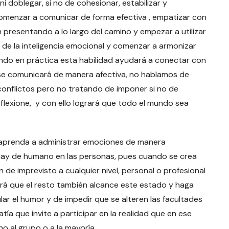
i doblegar, si no de cohesionar, estabilizar y
comenzar a comunicar de forma efectiva , empatizar con
 presentando a lo largo del camino y empezar a utilizar
de la inteligencia emocional y comenzar a armonizar
endo en práctica esta habilidad ayudará a conectar con
 se comunicará de manera afectiva, no hablamos de
conflictos pero no tratando de imponer si no de
flexione, y con ello logrará que todo el mundo sea
 aprenda a administrar emociones de manera
 hay de humano en las personas, pues cuando se crea
de imprevisto a cualquier nivel, personal o profesional
ará que el resto también alcance este estado y haga
ular el humor y de impedir que se alteren las facultades
a que invite a participar en la realidad que en ese
 al grupo o a la mayoría.