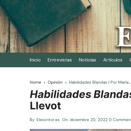
Skip
to
content
Elescritor.es
El periódico digital de los escritores
Inicio
Entrevistas
Noticias
Artículos
Home
Opinión
Habilidades Blandas | Por María 
Habilidades Blanda
Llevot
By:
Elescritor.es
On:
diciembre 20, 2022
0 Commen