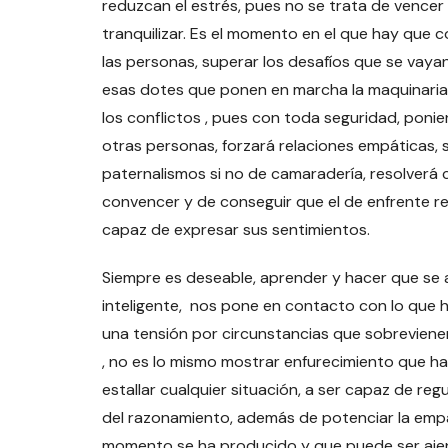
reduzcan el estrés, pues no se trata de vencer n
tranquilizar. Es el momento en el que hay que 
las personas, superar los desafíos que se vayan
esas dotes que ponen en marcha la maquinaria 
los conflictos , pues con toda seguridad, poni
otras personas, forzará relaciones empáticas,
paternalismos si no de camaradería, resolverá 
convencer y de conseguir que el de enfrente re
capaz de expresar sus sentimientos.
Siempre es deseable, aprender y hacer que se
inteligente, nos pone en contacto con lo que
una tensión por circunstancias que sobrevienen 
, no es lo mismo mostrar enfurecimiento que h
estallar cualquier situación, a ser capaz de reg
del razonamiento, además de potenciar la empatí
momento se ha producido y que puede ser ajeno