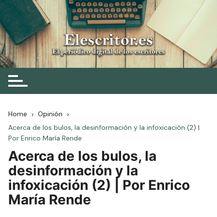
Skip
to
content
Elescritor.es
El periódico digital de los escritores
Home
Opinión
Acerca de los bulos, la desinformación y la infoxicación (2) |
Por Enrico María Rende
Acerca de los bulos, la
desinformación y la
infoxicación (2) | Por Enrico
María Rende