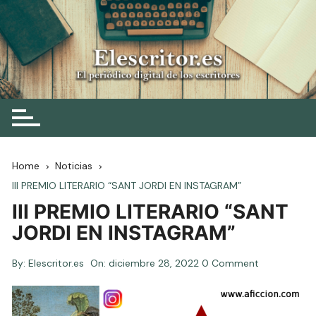
Skip
to
content
Elescritor.es
El periódico digital de los escritores
Home
Noticias
III PREMIO LITERARIO “SANT JORDI EN INSTAGRAM”
III PREMIO LITERARIO “SANT
JORDI EN INSTAGRAM”
By:
Elescritor.es
On:
diciembre 28, 2022
0 Comment