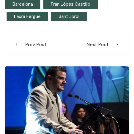
Barcelona
Fran López Castillo
Laura Fergué
Sant Jordi
Navegación
Prev Post
Next Post
de
entradas