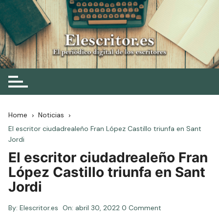
Skip
to
content
Elescritor.es
El periódico digital de los escritores
Home
Noticias
El escritor ciudadrealeño Fran López Castillo triunfa en Sant
Jordi
El escritor ciudadrealeño Fran
López Castillo triunfa en Sant
Jordi
By:
Elescritor.es
On:
abril 30, 2022
0 Comment