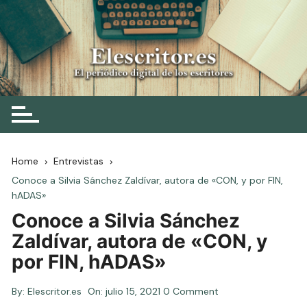
Skip
to
content
Elescritor.es
El periódico digital de los escritores
Home
Entrevistas
Conoce a Silvia Sánchez Zaldívar, autora de «CON, y por FIN,
hADAS»
Conoce a Silvia Sánchez
Zaldívar, autora de «CON, y
por FIN, hADAS»
By:
Elescritor.es
On:
julio 15, 2021
0 Comment