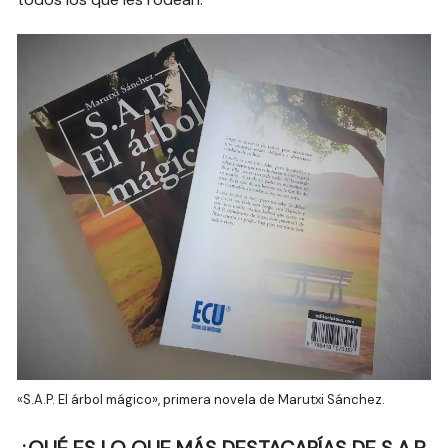
«S.A.P. El árbol mágico», primera novela de Marutxi Sánchez.