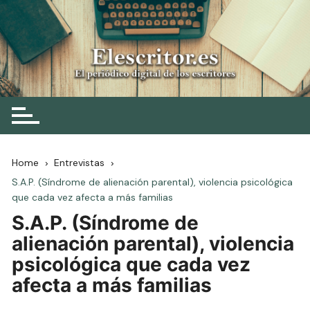
Skip
to
content
Elescritor.es
El periódico digital de los escritores
Home
Entrevistas
S.A.P. (Síndrome de alienación parental), violencia psicológica
que cada vez afecta a más familias
S.A.P. (Síndrome de
alienación parental), violencia
psicológica que cada vez
afecta a más familias