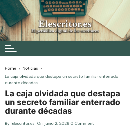
Skip
to
content
Elescritor.es
El periódico digital de los escritores
Home
Noticias
La caja olvidada que destapa un secreto familiar enterrado
durante décadas
La caja olvidada que destapa
un secreto familiar enterrado
durante décadas
By:
Elescritor.es
On:
junio 2, 2026
0 Comment