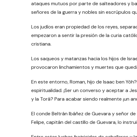
ataques mutuos por parte de salteadores y ban
señores de la guerra y nobles sin escrúpulos q
Los judíos eran propiedad de los reyes, separado
empezaron a sentir la presión de la curia catól
cristiana.
Los saqueos y matanzas hacia los hijos de Isra
provocaron linchamientos y muertes que qued
En este entorno, Roman, hijo de Isaac ben Yôh
espiritualidad. ¡Ser un converso y aceptar a Jes
y la Torá? Para acabar siendo realmente ¡un anu
El conde Beltrán Ibáñez de Guevara y señor de 
Felipe, capitán del castillo de Guevara, lo instru
Entre estas luchas fratricidas de caballeros y