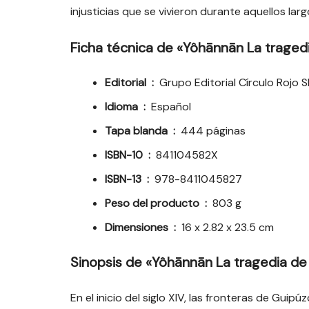
injusticias que se vivieron durante aquellos lar
Ficha técnica de
«Yôhānnān La traged
Editorial ‏ : ‎
Grupo Editorial Círculo Rojo SL
Idioma ‏ : ‎
Español
Tapa blanda ‏ : ‎
444 páginas
ISBN-10 ‏ : ‎
841104582X
ISBN-13 ‏ : ‎
978-8411045827
Peso del producto ‏ : ‎
803 g
Dimensiones ‏ : ‎
16 x 2.82 x 23.5 cm
Sinopsis
de «Yôhānnān La tragedia de
En el inicio del siglo XIV, las fronteras de Guip