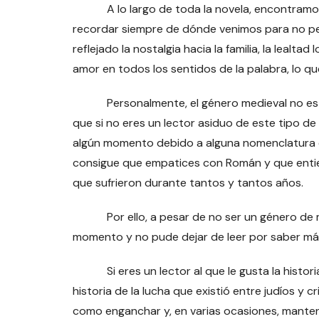
A lo largo de toda la novela, encontramos la
recordar siempre de dónde venimos para no p
reflejado la nostalgia hacia la familia, la lealta
amor en todos los sentidos de la palabra, lo qu
Personalmente, el género medieval no es el 
que si no eres un lector asiduo de este tipo de
algún momento debido a alguna nomenclatura que
consigue que empatices con Román y que entien
que sufrieron durante tantos y tantos años.
Por ello, a pesar de no ser un género de mi p
momento y no pude dejar de leer por saber más
Si eres un lector al que le gusta la historia,
historia de la lucha que existió entre judíos y 
como enganchar y, en varias ocasiones, mantene