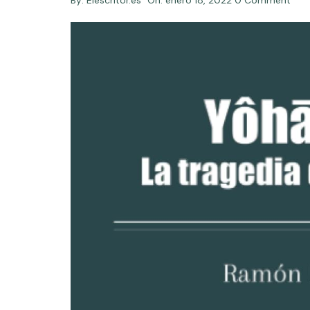
By:
Elescritor.es
On:
enero 18, 2022
0 Comment