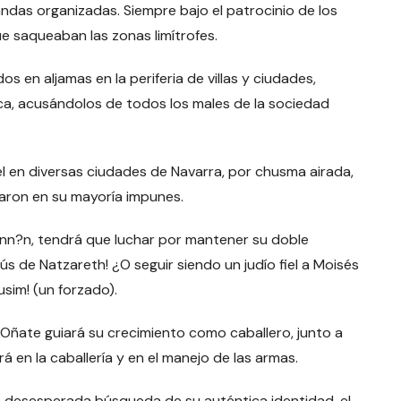
das organizadas. Siempre bajo el patrocinio de los
ue saqueaban las zonas limítrofes.
s en aljamas en la periferia de villas y ciudades,
ica, acusándolos de todos los males de la sociedad
el en diversas ciudades de Navarra, por chusma airada,
aron en su mayoría impunes.
?nn?n, tendrá que luchar por mantener su doble
ús de Natzareth! ¿O seguir siendo un judío fiel a Moisés
sim! (un forzado).
Oñate guiará su crecimiento como caballero, junto a
irá en la caballería y en el manejo de las armas.
 la desesperada búsqueda de su auténtica identidad, el