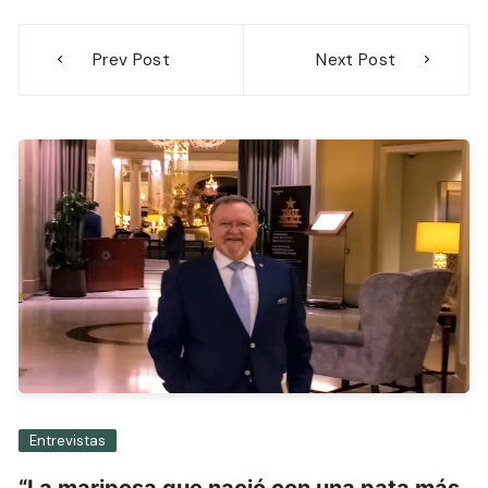
Navegación
Prev Post
Next Post
de
entradas
Entrevistas
“La mariposa que nació con una pata más