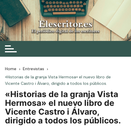
Skip
to
content
Elescritor.es
El periódico digital de los escritores
Home
Entrevistas
«Historias de la granja Vista Hermosa» el nuevo libro de
Vicente Castro i Álvaro, dirigido a todos los públicos.
«Historias de la granja Vista
Hermosa» el nuevo libro de
Vicente Castro i Álvaro,
dirigido a todos los públicos.