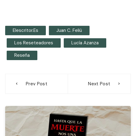
Elescritor.es
Juan C. Feliú
Los Reseteadores
Lucía Azanza
Reseña
Navegación
Prev Post
Next Post
de
entradas