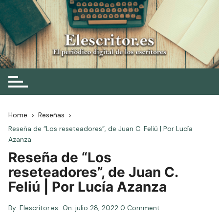
Skip
to
content
Elescritor.es
El periódico digital de los escritores
Home
Reseñas
Reseña de “Los reseteadores”, de Juan C. Feliú | Por Lucía
Azanza
Reseña de “Los
reseteadores”, de Juan C.
Feliú | Por Lucía Azanza
By:
Elescritor.es
On:
julio 28, 2022
0 Comment