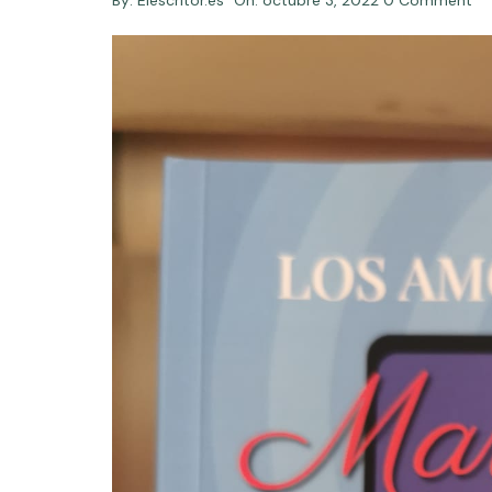
By:
Elescritor.es
On:
octubre 3, 2022
0 Comment