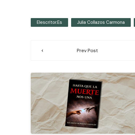
Elescritor.es
Julia Collazos Carmona
Navegación
Prev Post
de
entradas