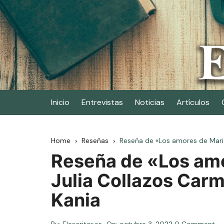
Skip
to
content
Elescritor.es
El periódico digital de los escritores
Inicio
Entrevistas
Noticias
Artículos
Home
Reseñas
Reseña de «Los amores de Maria
Reseña de «Los amo
Julia Collazos Car
Kania