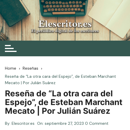
Skip
to
content
Elescritor.es
El periódico digital de los escritores
Home
Reseñas
Reseña de “La otra cara del Espejo”, de Esteban Marchant
Mecato | Por Julián Suárez
Reseña de “La otra cara del
Espejo”, de Esteban Marchant
Mecato | Por Julián Suárez
By:
Elescritor.es
On:
septiembre 27, 2023
0 Comment