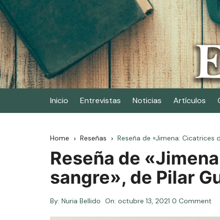
Skip
to
content
Elescritor.es
El periódico digital de los escritores
Inicio
Entrevistas
Noticias
Artículos
Home
Reseñas
Reseña de «Jimena: Cicatrices 
Reseña de «Jimena:
sangre», de Pilar 
By:
Nuria Bellido
On:
octubre 13, 2021
0 Comment