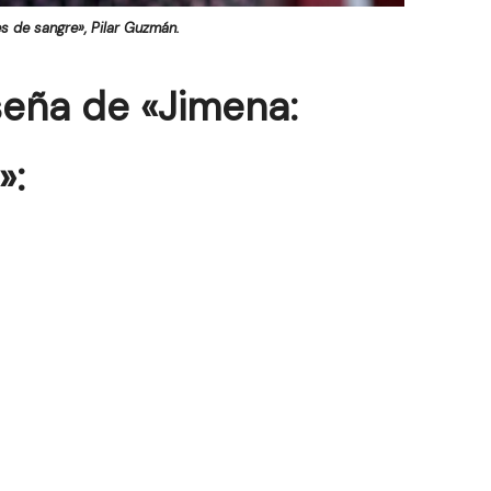
es de sangre», Pilar Guzmán.
eña de «Jimena:
»
: