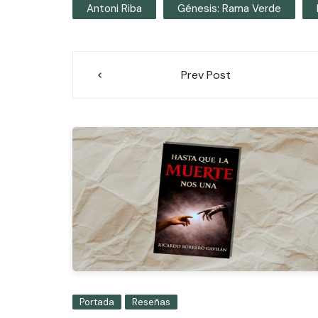
Antoni Riba
Génesis: Rama Verde
Navegación
Prev Post
de
entradas
Portada
Reseñas