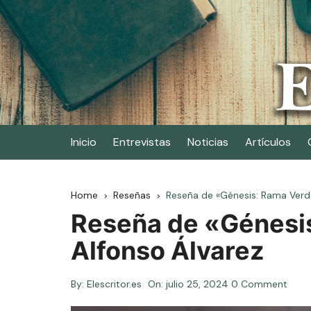
Skip
to
content
Elescritor.es
El periódico digital de los escritores
Inicio
Entrevistas
Noticias
Artículos
Home
Reseñas
Reseña de «Génesis: Rama Verde
Reseña de «Génesis
Alfonso Álvarez
By:
Elescritor.es
On:
julio 25, 2024
0 Comment