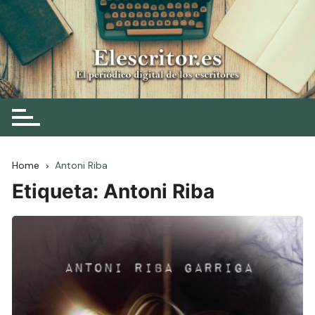
Skip
to
content
Elescritor.es
El periódico digital de los escritores
Home
Antoni Riba
Etiqueta:
Antoni Riba