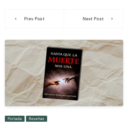
Navegación
Prev Post
Next Post
de
entradas
Portada
Reseñas