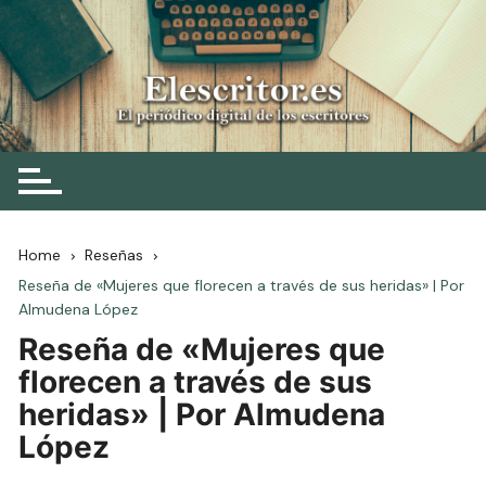
Skip
to
content
Elescritor.es
El periódico digital de los escritores
Home
Reseñas
Reseña de «Mujeres que florecen a través de sus heridas» | Por
Almudena López
Reseña de «Mujeres que
florecen a través de sus
heridas» | Por Almudena
López