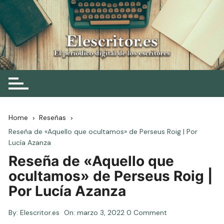
Skip
to
content
Elescritor.es
El periódico digital de los escritores
Home
Reseñas
Reseña de «Aquello que ocultamos» de Perseus Roig | Por
Lucía Azanza
Reseña de «Aquello que
ocultamos» de Perseus Roig |
Por Lucía Azanza
By:
Elescritor.es
On:
marzo 3, 2022
0 Comment