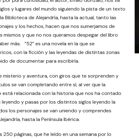
r por pura curiosidad, el autor, Emilio Gonzalo, nos va
iglos y lugares del mundo siguiendo la pista de un texto
 Biblioteca de Alejandría, hasta la actual, tanto las
sonajes y los hechos, hacen que nos sumerjamos de
ros mismos y que no nos queramos despegar del libro
aber más. “52” es una novela en la que se
icos, con la ficción y las leyendas de distintas zonas
ido de documentar para escribirla.
isterio y aventura, con giros que te sorprenden y
tulos se van completando entre sí, al ver que la
está relacionada con la historia que nos ha contado
 leyendo y pasas por los distintos siglos leyendo la
, todos los personajes se van uniendo y comprendes
ejandría, hasta la Península Ibérica.
250 páginas, que he leído en una semana por lo