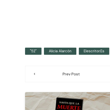
"52"
Alicia Alarcón
Elescritor.es
Navegación
Prev Post
de
entradas