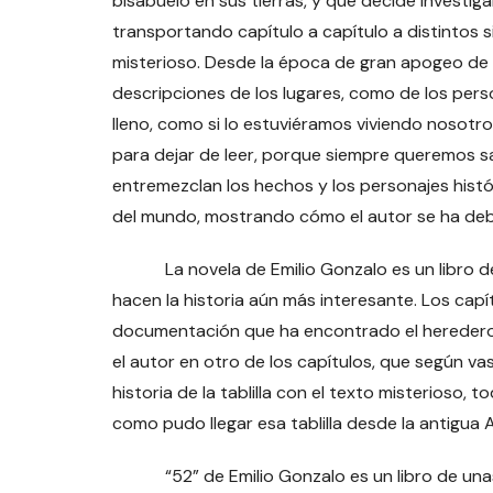
bisabuelo en sus tierras, y que decide investiga
transportando capítulo a capítulo a distintos s
misterioso. Desde la época de gran apogeo de la
descripciones de los lugares, como de los per
lleno, como si lo estuviéramos viviendo nosot
para dejar de leer, porque siempre queremos s
entremezclan los hechos y los personajes histór
del mundo, mostrando cómo el autor se ha deb
La novela de Emilio Gonzalo es un libro de m
hacen la historia aún más interesante. Los capí
documentación que ha encontrado el heredero 
el autor en otro de los capítulos, que según vas
historia de la tablilla con el texto misterioso
como pudo llegar esa tablilla desde la antigua Al
“52” de Emilio Gonzalo es un libro de unas 