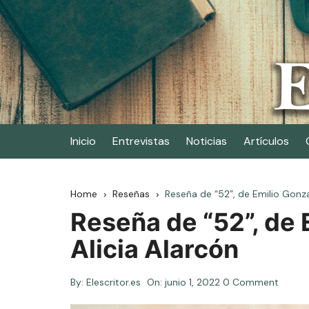
Skip
to
content
Elescritor.es
El periódico digital de los escritores
Inicio
Entrevistas
Noticias
Artículos
Home
Reseñas
Reseña de “52”, de Emilio Gonzal
Reseña de “52”, de 
Alicia Alarcón
By:
Elescritor.es
On:
junio 1, 2022
0 Comment