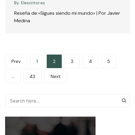
By:
Elescritor.es
Reseña de «Sigues siendo mi mundo» | Por Javier
Medina
Paginación
Prev
1
2
3
4
5
de
…
43
Next
entradas