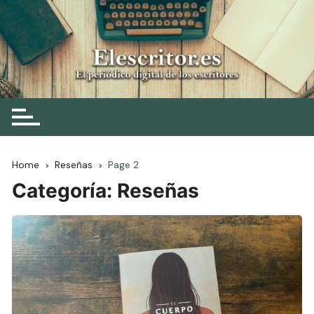
Skip
to
content
Elescritor.es
El periódico digital de los escritores
Home
Reseñas
Page 2
Categoría:
Reseñas