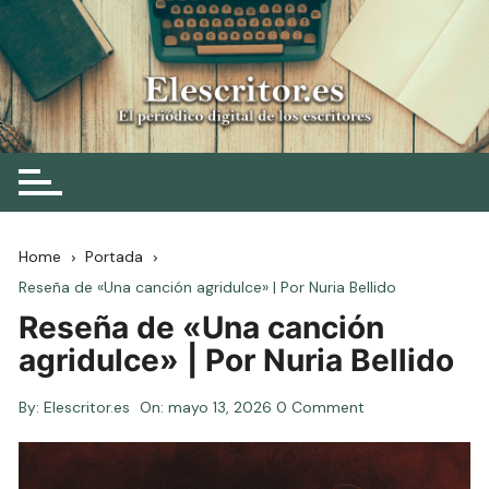
Skip
to
content
Elescritor.es
El periódico digital de los escritores
Home
Portada
Reseña de «Una canción agridulce» | Por Nuria Bellido
Reseña de «Una canción
agridulce» | Por Nuria Bellido
By:
Elescritor.es
On:
mayo 13, 2026
0 Comment