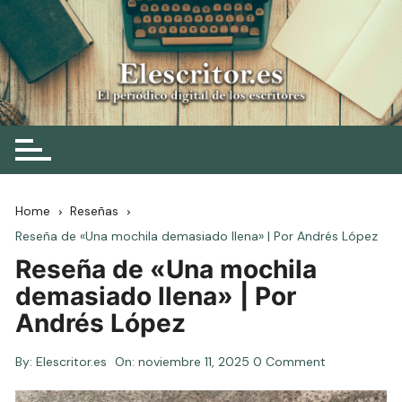
Skip
to
content
Elescritor.es
El periódico digital de los escritores
Home
Reseñas
Reseña de «Una mochila demasiado llena» | Por Andrés López
Reseña de «Una mochila
demasiado llena» | Por
Andrés López
By:
Elescritor.es
On:
noviembre 11, 2025
0 Comment