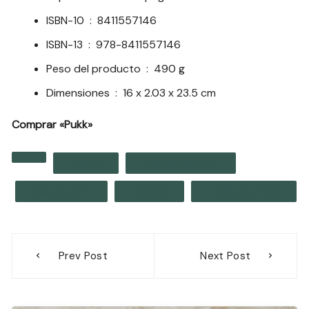
ISBN-10 ‏ : ‎
8411557146
ISBN-13 ‏ : ‎
978-8411557146
Peso del producto ‏ : ‎
490 g
Dimensiones ‏ : ‎
16 x 2.03 x 23.5 cm
Comprar «Pukk»
«Pukk»
Alfredo Kanarias
Elescritor.es
Reseña
Todocultura.es
Navegación
Prev Post
Next Post
de
entradas