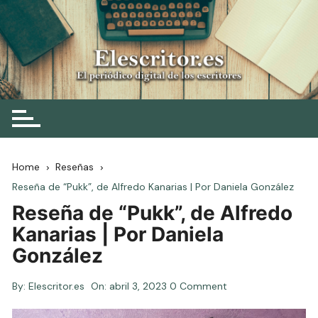
Skip
to
content
Elescritor.es
El periódico digital de los escritores
Home
Reseñas
Reseña de “Pukk”, de Alfredo Kanarias | Por Daniela González
Reseña de “Pukk”, de Alfredo
Kanarias | Por Daniela
González
By:
Elescritor.es
On:
abril 3, 2023
0 Comment