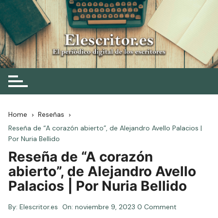
Skip
to
content
Elescritor.es
El periódico digital de los escritores
Home
Reseñas
Reseña de “A corazón abierto”, de Alejandro Avello Palacios |
Por Nuria Bellido
Reseña de “A corazón
abierto”, de Alejandro Avello
Palacios | Por Nuria Bellido
By:
Elescritor.es
On:
noviembre 9, 2023
0 Comment