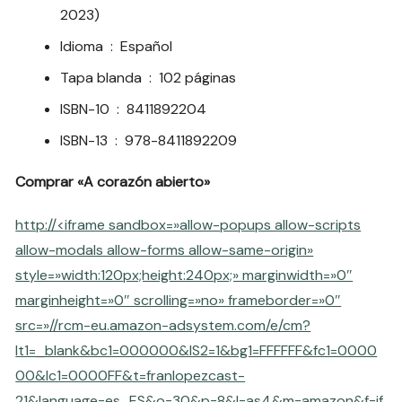
2023)
Idioma ‏ : ‎
Español
Tapa blanda ‏ : ‎
102 páginas
ISBN-10 ‏ : ‎
8411892204
ISBN-13 ‏ : ‎
978-8411892209
Comprar «A corazón abierto»
http://<iframe sandbox=»allow-popups allow-scripts
allow-modals allow-forms allow-same-origin»
style=»width:120px;height:240px;» marginwidth=»0″
marginheight=»0″ scrolling=»no» frameborder=»0″
src=»//rcm-eu.amazon-adsystem.com/e/cm?
lt1=_blank&bc1=000000&IS2=1&bg1=FFFFFF&fc1=0000
00&lc1=0000FF&t=franlopezcast-
21&language=es_ES&o=30&p=8&l=as4&m=amazon&f=if