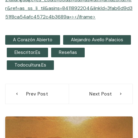
r&ref=as_ss_li_til&asins=8411892204&linkId=3fab6d9d3
51f8ca54afc4572c4b3689a»></iframe>
A Corazón Abierto
Alejandro Avello Palacios
Elescritor.es
Reseñas
Todocultura.es
Navegación
Prev Post
Next Post
de
entradas