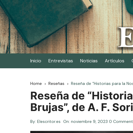
Skip
to
content
Elescritor.es
El periódico digital de los escritores
Inicio
Entrevistas
Noticias
Artículos
Home
Reseñas
Reseña de “Historias para la Noch
Reseña de “Historia
Brujas”, de A. F. Sor
By:
Elescritor.es
On:
noviembre 9, 2023
0 Comment