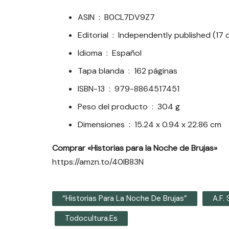
ASIN ‏ : ‎
B0CL7DV9Z7
Editorial ‏ : ‎
Independently published (17
Idioma ‏ : ‎
Español
Tapa blanda ‏ : ‎
162 páginas
ISBN-13 ‏ : ‎
979-8864517451
Peso del producto ‏ : ‎
304 g
Dimensiones ‏ : ‎
15.24 x 0.94 x 22.86 cm
Comprar «Historias para la Noche de Brujas»
https://amzn.to/40IB83N
“Historias Para La Noche De Brujas”
A.F. 
Todocultura.es