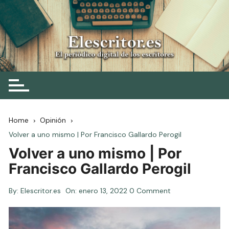
Skip
to
content
Elescritor.es
El periódico digital de los escritores
Home
Opinión
Volver a uno mismo | Por Francisco Gallardo Perogil
Volver a uno mismo | Por
Francisco Gallardo Perogil
By:
Elescritor.es
On:
enero 13, 2022
0 Comment