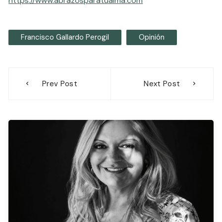
https://www.abrazosparatualma.com
Francisco Gallardo Perogil
Opinión
Navegación
Prev Post
Next Post
de
entradas