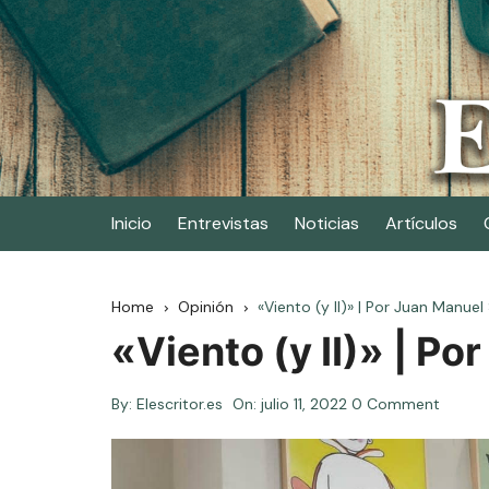
Skip
to
content
Elescritor.es
El periódico digital de los escritores
Inicio
Entrevistas
Noticias
Artículos
Home
Opinión
«Viento (y II)» | Por Juan Manue
«Viento (y II)» | P
By:
Elescritor.es
On:
julio 11, 2022
0 Comment