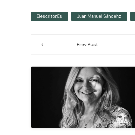
Elescritor.es
Juan Manuel Sáncehz
Navegación
Prev Post
de
entradas