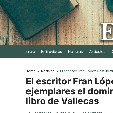
Skip
to
content
Elescritor.es
El periódico digital de los escritores
Inicio
Entrevistas
Noticias
Artículos
Home
Noticias
El escritor Fran López Castillo f
El escritor Fran Lóp
ejemplares el domin
libro de Vallecas