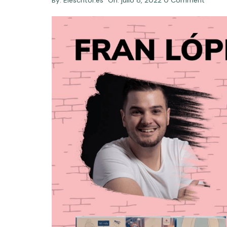
By:
Elescritor.es
On:
julio 8, 2022
0 Comment