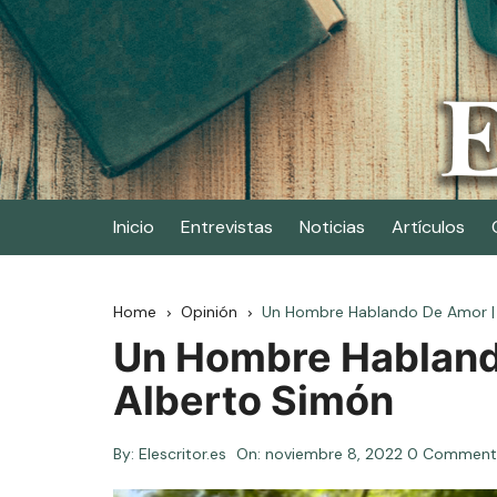
Skip
to
content
Elescritor.es
El periódico digital de los escritores
Inicio
Entrevistas
Noticias
Artículos
Home
Opinión
Un Hombre Hablando De Amor | 
Un Hombre Habland
Alberto Simón
By:
Elescritor.es
On:
noviembre 8, 2022
0 Comment