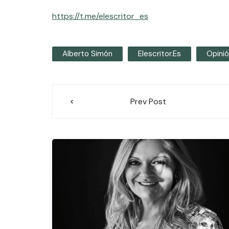
https://t.me/elescritor_es
Alberto Simón
Elescritor.es
Opini
Navegación
Prev Post
de
entradas