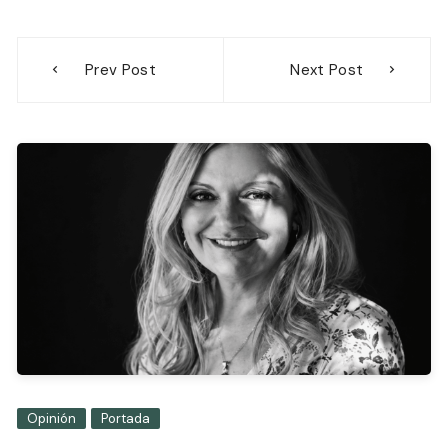
Navegación
Prev Post
Next Post
de
entradas
Opinión
Portada