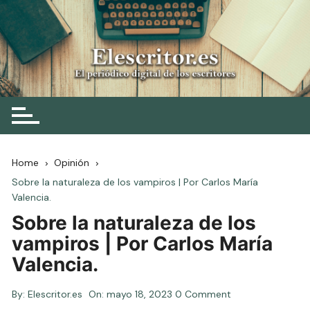
Skip
to
content
Elescritor.es
El periódico digital de los escritores
Home
Opinión
Sobre la naturaleza de los vampiros | Por Carlos María
Valencia.
Sobre la naturaleza de los
vampiros | Por Carlos María
Valencia.
By:
Elescritor.es
On:
mayo 18, 2023
0 Comment