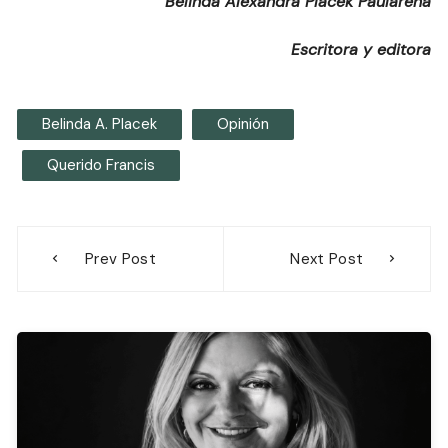
Belinda Alexandra Placek Paularena
Escritora y editora
Belinda A. Placek
Opinión
Querido Francis
Navegación
Prev Post
Next Post
de
entradas