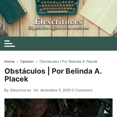
Skip
to
content
Elescritor.es
El periódico digital de los escritores
Home
Opinión
Obstáculos | Por Belinda A. Placek
Obstáculos | Por Belinda A.
Placek
By:
Elescritor.es
On:
diciembre 5, 2021
0 Comment