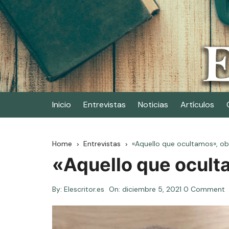
Skip
to
content
Elescritor.es
El periódico digital de los escritores
Inicio
Entrevistas
Noticias
Artículos
Home
Entrevistas
«Aquello que ocultamos», ob
«Aquello que ocult
By:
Elescritor.es
On:
diciembre 5, 2021
0 Comment