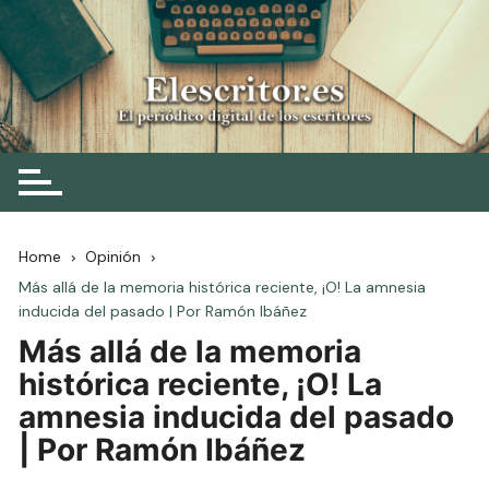
Skip
to
content
Elescritor.es
El periódico digital de los escritores
Home
Opinión
Más allá de la memoria histórica reciente, ¡O! La amnesia
inducida del pasado | Por Ramón Ibáñez
Más allá de la memoria
histórica reciente, ¡O! La
amnesia inducida del pasado
| Por Ramón Ibáñez