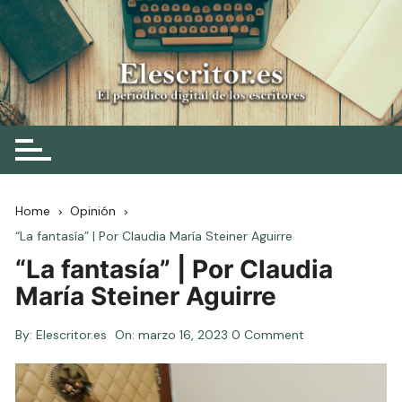
Skip
to
content
Elescritor.es
El periódico digital de los escritores
Home
Opinión
“La fantasía” | Por Claudia María Steiner Aguirre
“La fantasía” | Por Claudia
María Steiner Aguirre
By:
Elescritor.es
On:
marzo 16, 2023
0 Comment