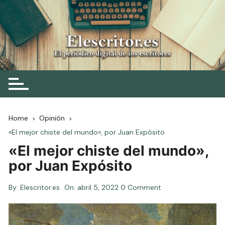
Skip
to
content
Elescritor.es
El periódico digital de los escritores
Home
Opinión
«El mejor chiste del mundo», por Juan Expósito
«El mejor chiste del mundo»,
por Juan Expósito
By:
Elescritor.es
On:
abril 5, 2022
0 Comment