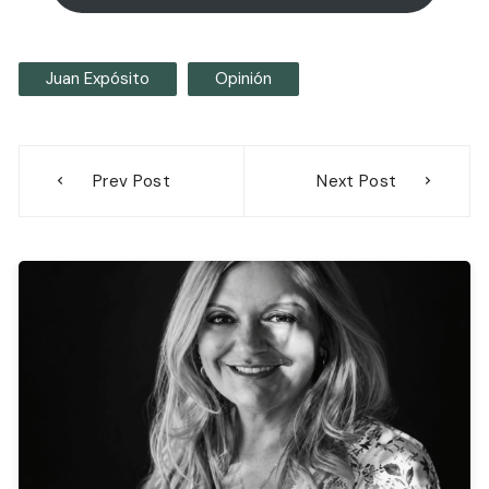
Juan Expósito
Opinión
Navegación
Prev Post
Next Post
de
entradas