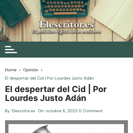
Skip
to
content
Elescritor.es
El periódico digital de los escritores
Home
Opinión
El despertar del Cid | Por Lourdes Justo Adán
El despertar del Cid | Por
Lourdes Justo Adán
By:
Elescritor.es
On:
octubre 6, 2023
0 Comment