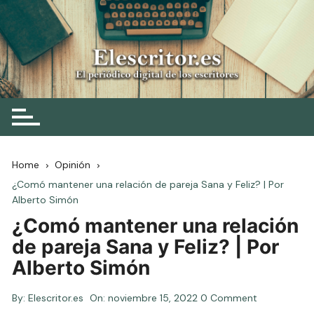
Skip
to
content
Elescritor.es
El periódico digital de los escritores
Home
Opinión
¿Comó mantener una relación de pareja Sana y Feliz? | Por
Alberto Simón
¿Comó mantener una relación
de pareja Sana y Feliz? | Por
Alberto Simón
By:
Elescritor.es
On:
noviembre 15, 2022
0 Comment