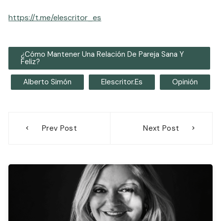
https://t.me/elescritor_es
¿Cómo Mantener Una Relación De Pareja Sana Y
Feliz?
Alberto Simón
Elescritor.es
Opinión
Navegación
Prev Post
Next Post
de
entradas