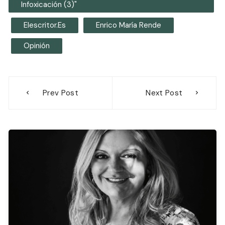
Infoxicación (3)"
Elescritor.es
Enrico María Rende
Opinión
Navegación
Prev Post
Next Post
de
entradas