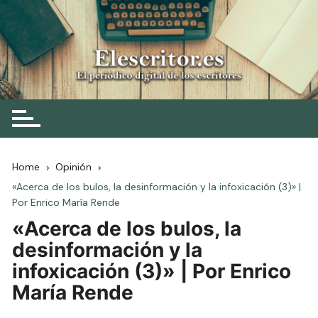
Skip
to
content
Elescritor.es
El periódico digital de los escritores
Home
Opinión
«Acerca de los bulos, la desinformación y la infoxicación (3)» |
Por Enrico María Rende
«Acerca de los bulos, la
desinformación y la
infoxicación (3)» | Por Enrico
María Rende