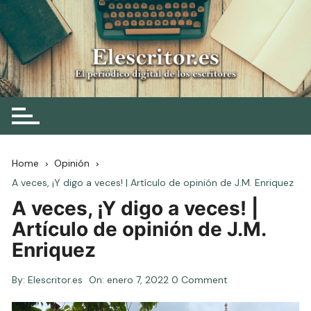
Skip
to
content
Elescritor.es
El periódico digital de los escritores
Home
Opinión
A veces, ¡Y digo a veces! | Artículo de opinión de J.M. Enriquez
A veces, ¡Y digo a veces! |
Artículo de opinión de J.M.
Enriquez
By:
Elescritor.es
On:
enero 7, 2022
0 Comment