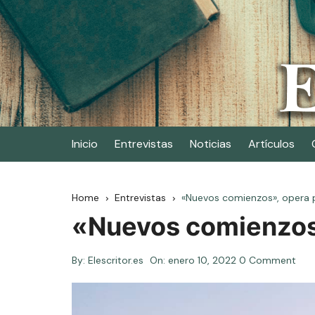
Skip
to
content
Elescritor.es
El periódico digital de los escritores
Inicio
Entrevistas
Noticias
Artículos
Home
Entrevistas
«Nuevos comienzos», opera 
«Nuevos comienzos
By:
Elescritor.es
On:
enero 10, 2022
0 Comment